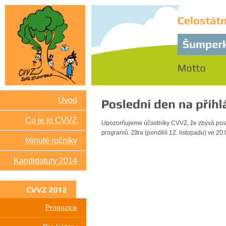
Úvod
Co je to CVVZ
Upozorňujeme účastníky CVVZ, že zbývá posle
programů. Zítra (pondělí 12. listopadu) ve 20
Minulé ročníky
Kandidatury 2014
CVVZ
2012
Propozice