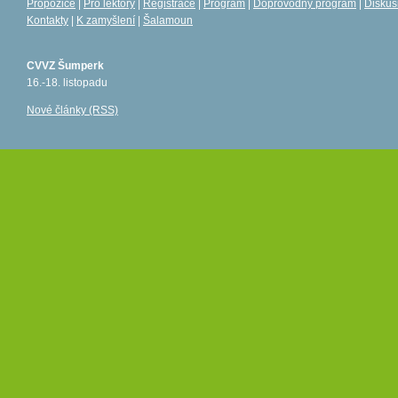
Propozice
|
Pro lektory
|
Registrace
|
Program
|
Doprovodný program
|
Diskus
Kontakty
|
K zamyšlení
|
Šalamoun
CVVZ Šumperk
16.-18. listopadu
Nové články (RSS)