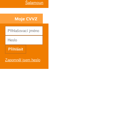
Šalamoun
Moje
CVVZ
Zapomněl jsem heslo