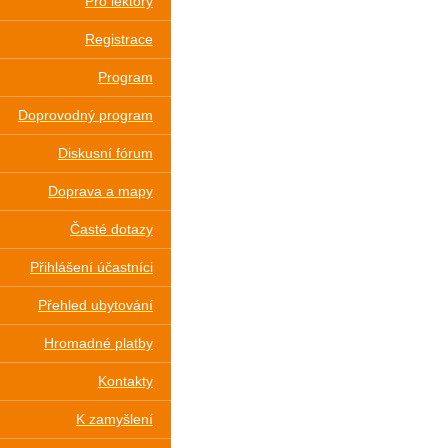
Pro lektory
Registrace
Program
Doprovodný program
Diskusní fórum
Doprava a mapy
Časté dotazy
Přihlášení účastníci
Přehled ubytování
Hromadné platby
Kontakty
K zamyšlení